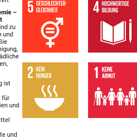
ren.
emie –
t
ind zu
n und
Sie
nigung,
ädliche
en,
 ist
,
 für
ien und
ttel
te und