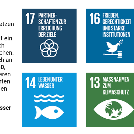
etzen
t ein
ch
chen.
ch an
30
,
eren
hten
gen
sser