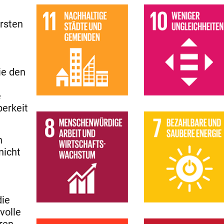
arsten
ie den
e
erkeit
n
nicht
die
volle